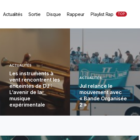
Actualités
Sortie
Disque
Rappeur
Playlist Rap
TOP
ACTUALITÉS
Les instruments à
ACTUALITÉS
vent rencontrent les
enceintes de DJ :
Jul relance le
L’avenir de la
mouvement avec
musique
« Bande Organisée
expérimentale
2 »