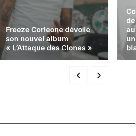
Co
de
Freeze Corleone dévoile
au
son nouvel album
un
« L’Attaque des Clones »
bl