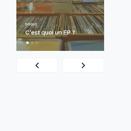
DISQ
Le 
de 
DISQUE
C’est quoi un EP ?
sor