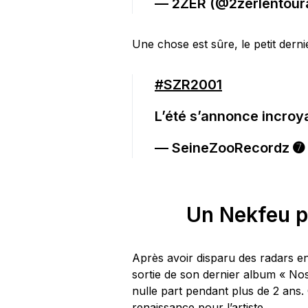
— 2ZER (@2zerlentou
Une chose est sûre, le petit derni
#SZR2001
L’été s’annonce incroy
— SeineZooRecordz ➐
Un Nekfeu p
Après avoir disparu des radars e
sortie de son dernier album « Nos
nulle part pendant plus de 2 ans.
renaissance pour l’artiste.