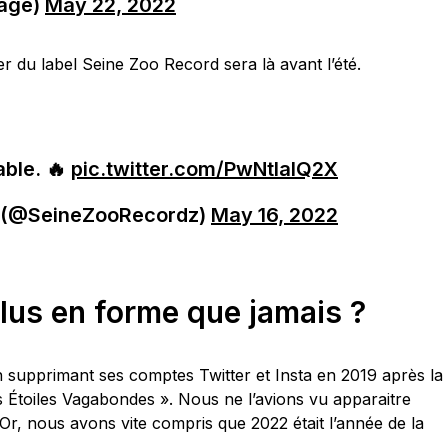
rage)
May 22, 2022
er du label Seine Zoo Record sera là avant l’été.
able. 🔥
pic.twitter.com/PwNtIaIQ2X
 (@SeineZooRecordz)
May 16, 2022
lus en forme que jamais ?
n supprimant ses comptes Twitter et Insta en 2019 après la
 Étoiles Vagabondes ». Nous ne l’avions vu apparaitre
 Or, nous avons vite compris que 2022 était l’année de la