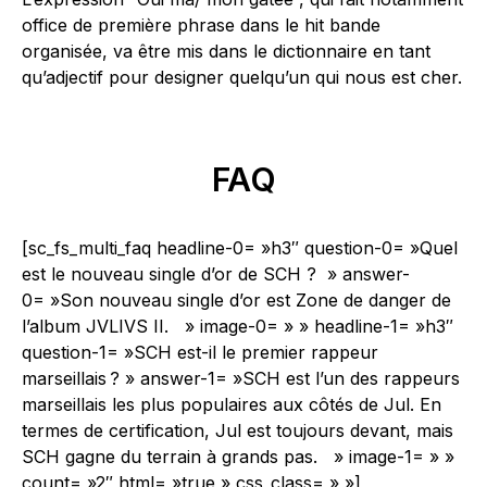
office de première phrase dans le hit bande
organisée, va être mis dans le dictionnaire en tant
qu’adjectif pour designer quelqu’un qui nous est cher.
FAQ
[sc_fs_multi_faq headline-0= »h3″ question-0= »Quel
est le nouveau single d’or de SCH ? » answer-
0= »Son nouveau single d’or est Zone de danger de
l’album JVLIVS II. » image-0= » » headline-1= »h3″
question-1= »SCH est-il le premier rappeur
marseillais ? » answer-1= »SCH est l’un des rappeurs
marseillais les plus populaires aux côtés de Jul. En
termes de certification, Jul est toujours devant, mais
SCH gagne du terrain à grands pas. » image-1= » »
count= »2″ html= »true » css_class= » »]